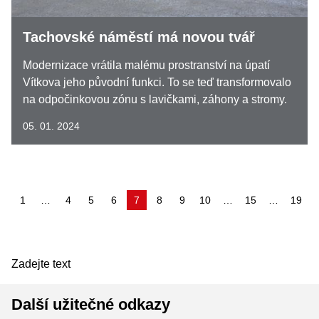
Tachovské náměstí má novou tvář
Modernizace vrátila malému prostranství na úpatí
Vítkova jeho původní funkci. To se teď transformovalo
na odpočinkovou zónu s lavičkami, záhony a stromy.
05. 01. 2024
(aktuální)
1
…
4
5
6
7
8
9
10
…
15
…
19
Zadejte text
Další užitečné odkazy