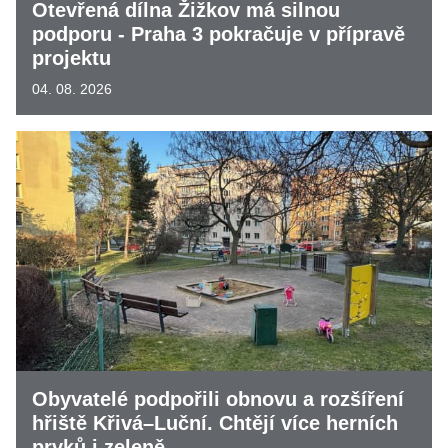
Otevřená dílna Žižkov má silnou
podporu - Praha 3 pokračuje v přípravě
projektu
04. 08. 2026
Obyvatelé podpořili obnovu a rozšíření
hřiště Křivá–Luční. Chtějí více herních
prvků i zeleně