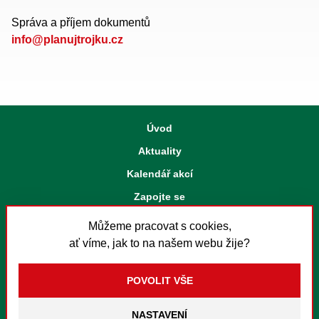
Správa a příjem dokumentů
info@planujtrojku.cz
Úvod
Aktuality
Kalendář akcí
Zapojte se
Strategický plán
Můžeme pracovat s cookies,
Kontakt
ať víme, jak to na našem webu žije?
Nastavení cookies
Textový hovor s přepisem
Instagram
Twitter
Facebook
Youtube
Soundcloud
Spotify
RSS
NASTAVENÍ