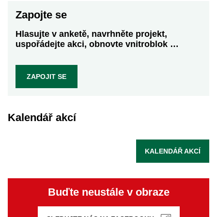
Zapojte se
Hlasujte v anketě, navrhněte projekt,
uspořádejte akci, obnovte vnitroblok …
ZAPOJIT SE
Kalendář akcí
KALENDÁŘ AKCÍ
Buďte neustále v obraze