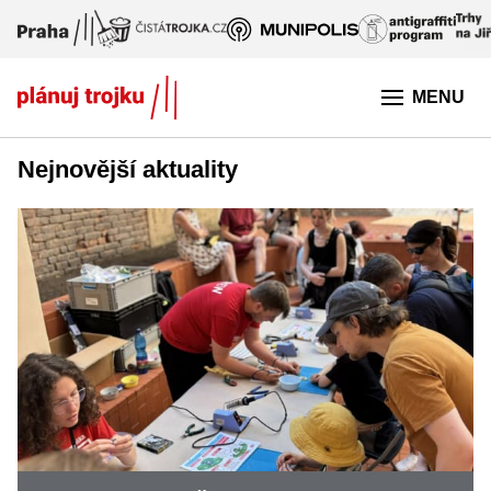
Přeskočit na hlavní obsah
MENU
Nejnovější aktuality