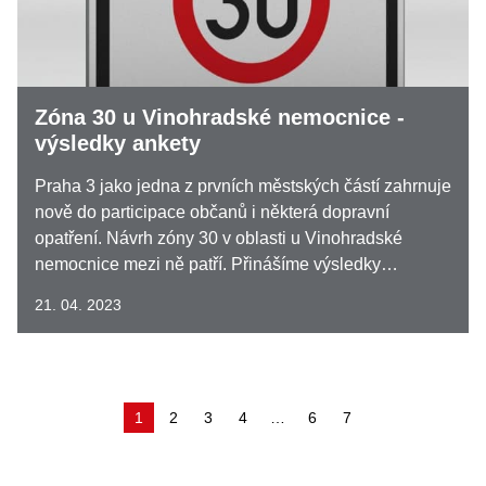
Zóna 30 u Vinohradské nemocnice -
výsledky ankety
Praha 3 jako jedna z prvních městských částí zahrnuje
nově do participace občanů i některá dopravní
opatření. Návrh zóny 30 v oblasti u Vinohradské
nemocnice mezi ně patří. Přinášíme výsledky…
21. 04. 2023
(aktuální)
1
2
3
4
…
6
7