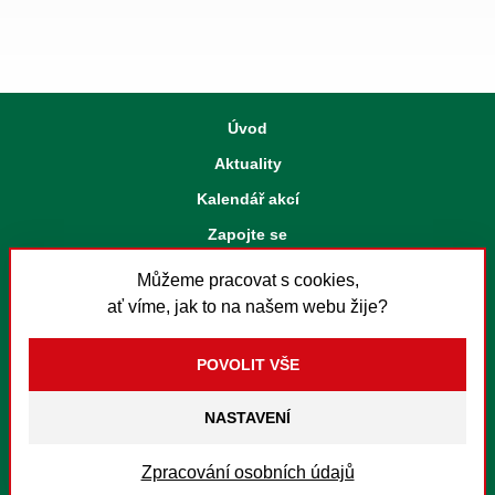
Úvod
Aktuality
Kalendář akcí
Zapojte se
Strategický plán
Můžeme pracovat s cookies,
Kontakt
ať víme, jak to na našem webu žije?
Nastavení cookies
Textový hovor s přepisem
Instagram
Twitter
Facebook
Youtube
Soundcloud
Spotify
RSS
NASTAVENÍ
© Městská část Praha 3
Zpracování osobních údajů