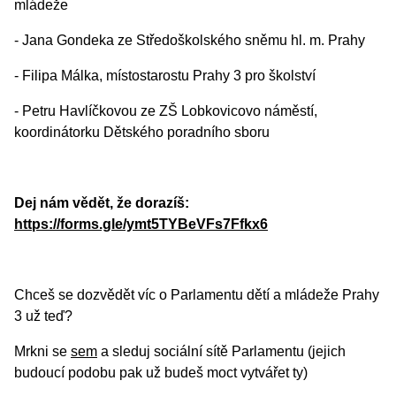
mládeže
- Jana Gondeka ze Středoškolského sněmu hl. m. Prahy
- Filipa Málka, místostarostu Prahy 3 pro školství
- Petru Havlíčkovou ze ZŠ Lobkovicovo náměstí,
koordinátorku Dětského poradního sboru
Dej nám vědět, že dorazíš:
https://forms.gle/ymt5TYBeVFs7Ffkx6
Chceš se dozvědět víc o Parlamentu dětí a mládeže Prahy
3 už teď?
Mrkni se
sem
a sleduj sociální sítě Parlamentu (jejich
budoucí podobu pak už budeš moct vytvářet ty)