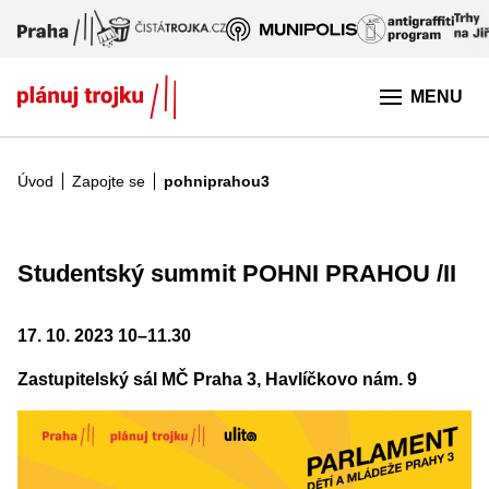
Přeskočit na hlavní obsah
MENU
Úvod
Zapojte se
pohniprahou3
Studentský summit POHNI PRAHOU /II
17. 10. 2023 10–11.30
Zastupitelský sál MČ Praha 3, Havlíčkovo nám. 9