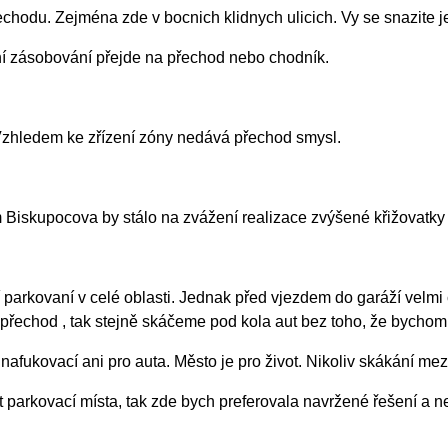
hodu. Zejména zde v bocnich klidnych ulicich. Vy se snazite j
í zásobování přejde na přechod nebo chodník.
hledem ke zřízení zóny nedává přechod smysl.
iskupocova by stálo na zvážení realizace zvýšené křižovatk
kovaní v celé oblasti. Jednak před vjezdem do garáží velmi ča
řechod , tak stejně skáčeme pod kola aut bez toho, že bychom v
fukovací ani pro auta. Město je pro život. Nikoliv skákání mezi
arkovací místa, tak zde bych preferovala navržené řešení a n