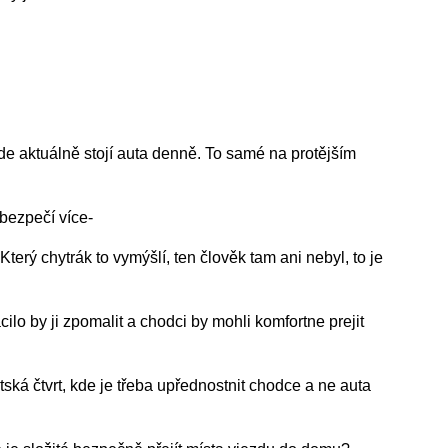
de aktuálně stojí auta denně. To samé na protějším
bezpečí více-
rý chytrák to vymýšlí, ten člověk tam ani nebyl, to je
lo by ji zpomalit a chodci by mohli komfortne prejit
ká čtvrt, kde je třeba upřednostnit chodce a ne auta