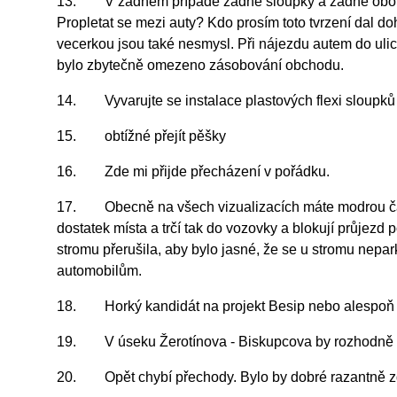
13. V žádném případě žádné sloupky a žádné obousmer
Propletat se mezi auty? Kdo prosím toto tvrzení dal d
vecerkou jsou také nesmysl. Při nájezdu autem do ul
bylo zbytečně omezeno zásobování obchodu.
14. Vyvarujte se instalace plastových flexi sloupků č
15. obtížné přejít pěšky
16. Zde mi přijde přecházení v pořádku.
17. Obecně na všech vizualizacích máte modrou čáru 
dostatek místa a trčí tak do vozovky a blokují průjezd
stromu přerušila, aby bylo jasné, že se u stromu nepa
automobilům.
18. Horký kandidát na projekt Besip nebo alespoň
19. V úseku Žerotínova - Biskupcova by rozhodně mě
20. Opět chybí přechody. Bylo by dobré razantně zdra