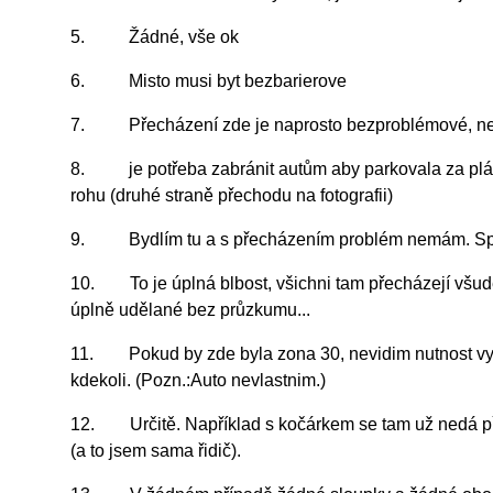
5. Žádné, vše ok
6. Misto musi byt bezbarierove
7. Přecházení zde je naprosto bezproblémové, nevi
8. je potřeba zabránit autům aby parkovala za plánova
rohu (druhé straně přechodu na fotografii)
9. Bydlím tu a s přecházením problém nemám. Spíš m
10. To je úplná blbost, všichni tam přecházejí všude 
úplně udělané bez průzkumu...
11. Pokud by zde byla zona 30, nevidim nutnost vytvar
kdekoli. (Pozn.:Auto nevlastnim.)
12. Určitě. Například s kočárkem se tam už nedá přej
(a to jsem sama řidič).