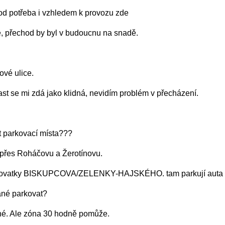
d potřeba i vzhledem k provozu zde
e, přechod by byl v budoucnu na snadě.
vé ulice.
 se mi zdá jako klidná, nevidím problém v přecházení.
t parkovací místa???
přes Roháčovu a Žerotínovu.
řižovatky BISKUPCOVA/ZELENKY-HAJSKÉHO. tam parkují auta n
né parkovat?
é. Ale zóna 30 hodně pomůže.