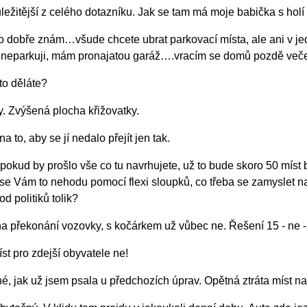
žitější z celého dotazníku. Jak se tam má moje babička s holí
o dobře znám…všude chcete ubrat parkovací místa, ale ani v j
eparkuji, mám pronajatou garáž….vracím se domů pozdě večer a 
to děláte?
 Zvýšená plocha křižovatky.
to, aby se jí nedalo přejít jen tak.
kud by prošlo vše co tu navrhujete, už to bude skoro 50 míst b
se Vám to nehodu pomocí flexi sloupků, co třeba se zamyslet na
d politiků tolik?
 překonání vozovky, s kočárkem už vůbec ne. Řešení 15 - ne - 
t pro zdejší obyvatele ne!
jak už jsem psala u předchozích úprav. Opětná ztráta míst na 