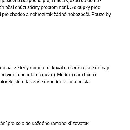
je složité bezpečně přejít místa vjezdu do domu?
při pěší chůzi žádný problém není. A sloupky před
d pro chodce a nehrozí tak žádné nebezpečí. Pouze by
mená, že tedy mohou parkovat i u stromu, kde nemají
jsem viděla popeláře couvat). Modrou čáru bych u
otorek, které tak zase nebudou zabírat místa
ání pro kola do každého ramene křižovatek.