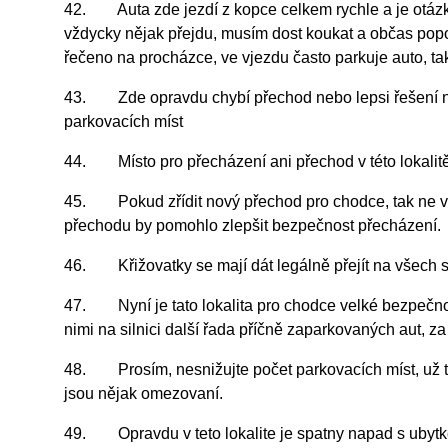
42. Auta zde jezdí z kopce celkem rychle a je otázka,
vždycky nějak přejdu, musím dost koukat a občas popobě
řečeno na procházce, ve vjezdu často parkuje auto, ta
43. Zde opravdu chybí přechod nebo lepsi řešení než 
parkovacích míst
44. Místo pro přecházení ani přechod v této lokalitě
45. Pokud zřídit nový přechod pro chodce, tak ne v čás
přechodu by pomohlo zlepšit bezpečnost přecházení.
46. Křižovatky se mají dát legálně přejít na všech 
47. Nyní je tato lokalita pro chodce velké bezpečnostn
nimi na silnici další řada příčně zaparkovaných aut, za 
48. Prosím, nesnižujte počet parkovacích míst, už ta
jsou nějak omezovaní.
49. Opravdu v teto lokalite je spatny napad s ubytk