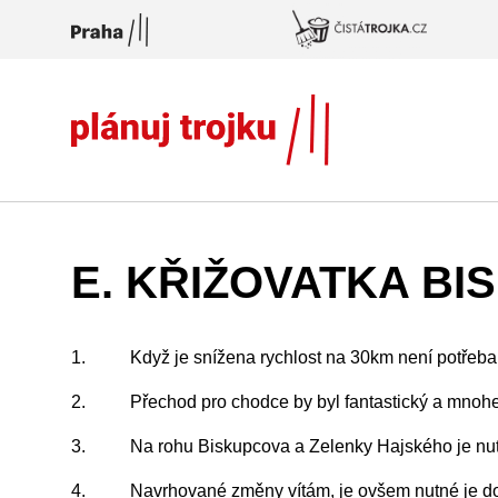
Přeskočit na hlavní obsah
E. KŘIŽOVATKA B
1. Když je snížena rychlost na 30km není potřeba 
2. Přechod pro chodce by byl fantastický a mnoh
3. Na rohu Biskupcova a Zelenky Hajského je nutné vě
4. Navrhované změny vítám, je ovšem nutné je dopro