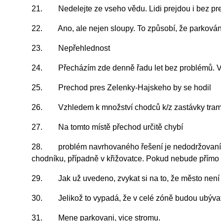
21. Nedelejte ze vseho vědu. Lidi prejdou i bez prec
22. Ano, ale nejen sloupy. To způsobí, že parkován
23. Nepřehlednost
24. Přecházím zde denně řadu let bez problémů. Vz
25. Prechod pres Zelenky-Hajskeho by se hodil
26. Vzhledem k množství chodců k/z zastávky tram B
27. Na tomto místě přechod určitě chybí
28. problém navrhovaného řešení je nedodržovaní par
chodníku, případně v křižovatce. Pokud nebude přímo p
29. Jak už uvedeno, zvykat si na to, že město není na
30. Jelikož to vypadá, že v celé zóně budou ubývat p
31. Mene parkovani, vice stromu.