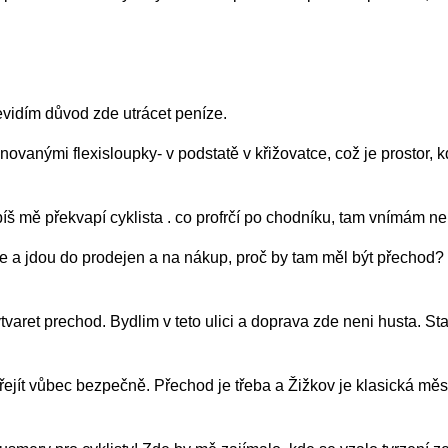
dím důvod zde utrácet peníze.
nými flexisloupky- v podstatě v křižovatce, což je prostor, k
ě překvapí cyklista . co profrčí po chodníku, tam vnímám ne
a jdou do prodejen a na nákup, proč by tam měl být přechod? Kte
et prechod. Bydlim v teto ulici a doprava zde neni husta. Staci
ít vůbec bezpečně. Přechod je třeba a Žižkov je klasická městs