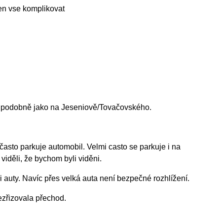
en vse komplikovat
y podobně jako na Jeseniově/Tovačovského.
sto parkuje automobil. Velmi casto se parkuje i na
iděli, že bychom byli viděni.
 auty. Navíc přes velká auta není bezpečné rozhlížení.
ezřizovala přechod.