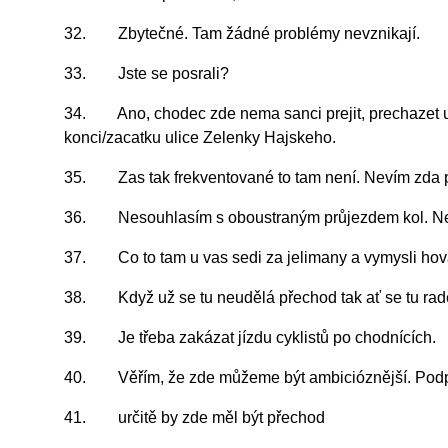
32. Zbytečné. Tam žádné problémy nevznikají.
33. Jste se posrali?
34. Ano, chodec zde nema sanci prejit, prechazet u v
konci/zacatku ulice Zelenky Hajskeho.
35. Zas tak frekventované to tam není. Nevím zda proj
36. Nesouhlasím s oboustraným průjezdem kol. Nes
37. Co to tam u vas sedi za jelimany a vymysli ho
38. Když už se tu neudělá přechod tak ať se tu raději
39. Je třeba zakázat jízdu cyklistů po chodnících.
40. Věřím, že zde můžeme být ambicióznější. Podporu
41. určitě by zde měl být přechod