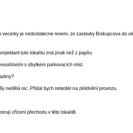
ecerky je nedostatecne reseni, ze zastavky Biskupcova do uli
ektant tuto lokalitu zná jinak než z papíru
ouhlasím s úbytkem parkovacích míst.
vadiny?
 nedělá nic. Přidal bych retardér na zklidnění provozu.
ji zřízení přechodu v této lokalitě.