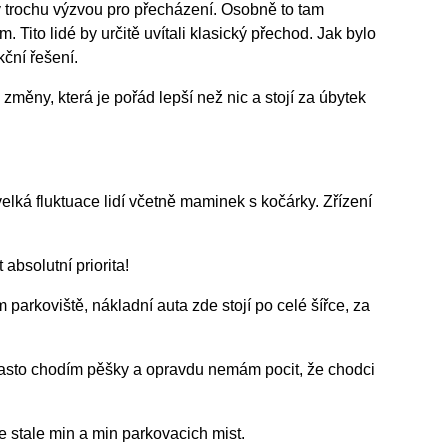
ky trochu výzvou pro přecházení. Osobně to tam
Tito lidé by určitě uvítali klasický přechod. Jak bylo
ční řešení.
ny, která je pořád lepší než nic a stojí za úbytek
velká fluktuace lidí včetně maminek s kočárky. Zřízení
bsolutní priorita!
parkoviště, nákladní auta zde stojí po celé šířce, za
 Často chodím pěšky a opravdu nemám pocit, že chodci
stale min a min parkovacich mist.