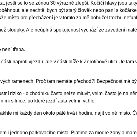
 jestli se to se zónou 30 výrazně zlepší. Kočičí hlavy jsou ta
hnout, ale nechtěl bych být starý člověk nebo paní s kočárkem. 
kže místo pro přecházení je v tomto za mě bohužel trochu nefunk
sloupky. Ale neúplná spokojenost vychází ze zavedení malé změ
 není třeba.
ti naproti vjezdu, ale v části blíže k Žerotínově ulici. Je tam 
svých ramenech. Proč tam nemáte přechod?!!Bezpečnost má být a
í riziko - o chodníku často nelze mluvit, velmi často je na něm 
nimi silnice, po které jezdí auta velmi rychle.
khle mi každý den okolo páté trvá i hodinu najít volné místo.
em i jednoho parkovaciho mista. Platime za modre zony a mame 