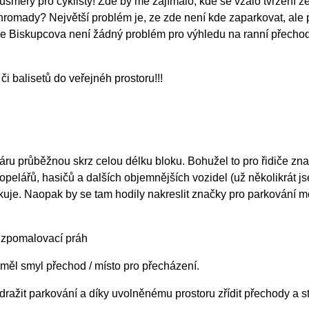
y pro cyklisty! Zde by mě zajímalo, kde se vzalo tvrzení ze 
ohromady? Největší problém je, ze zde není kde zaparkovat, ale 
ice Biskupcova není žádný problém pro výhledu na ranní přecho
i balisetů do veřejnéh prostoru!!!
průběžnou skrz celou délku bloku. Bohužel to pro řidiče zna
 popelářů, hasičů a dalších objemnějších vozidel (už několikrát 
rkuje. Naopak by se tam hodily nakreslit značky pro parkování m
 zpomalovací práh
l smyl přechod / místo pro přecházení.
žit parkování a díky uvolněnému prostoru zřídit přechody a st