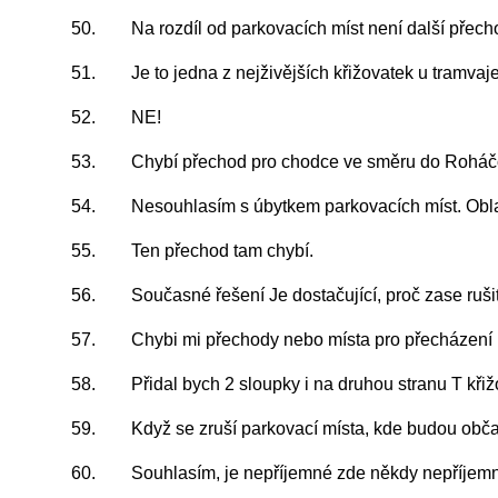
50. Na rozdíl od parkovacích míst není další přecho
51. Je to jedna z nejživějších křižovatek u tramvaj
52. NE!
53. Chybí přechod pro chodce ve směru do Roháčo
54. Nesouhlasím s úbytkem parkovacích míst. Oblast
55. Ten přechod tam chybí.
56. Současné řešení Je dostačující, proč zase ruši
57. Chybi mi přechody nebo místa pro přecházení 
58. Přidal bych 2 sloupky i na druhou stranu T k
59. Když se zruší parkovací místa, kde budou obča
60. Souhlasím, je nepříjemné zde někdy nepříjemn