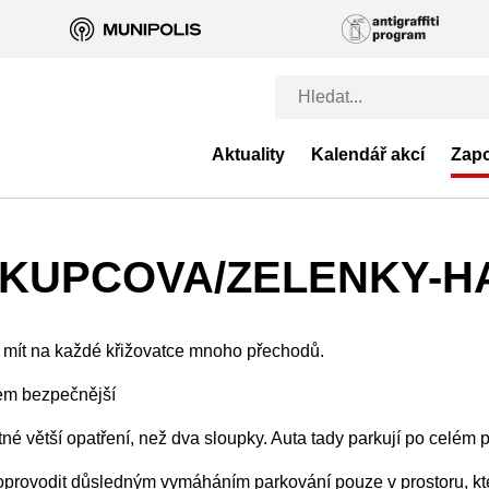
Aktuality
Kalendář akcí
Zapo
ISKUPCOVA/ZELENKY-
mít na každé křižovatce mnoho přechodů.
em bezpečnější
tší opatření, než dva sloupky. Auta tady parkují po celém pro
vodit důsledným vymáháním parkování pouze v prostoru, kter