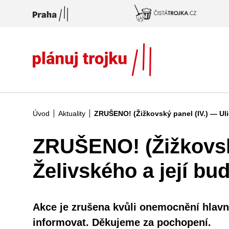
Přeskočit na hlavní obsah
Úvod
Aktuality
ZRUŠENO! (Žižkovský panel (IV.) — Uli
ZRUŠENO! (Žižkovský
Želivského a její bu
​Akce je zrušena kvůli onemocnění hla
informovat. Děkujeme za pochopení.