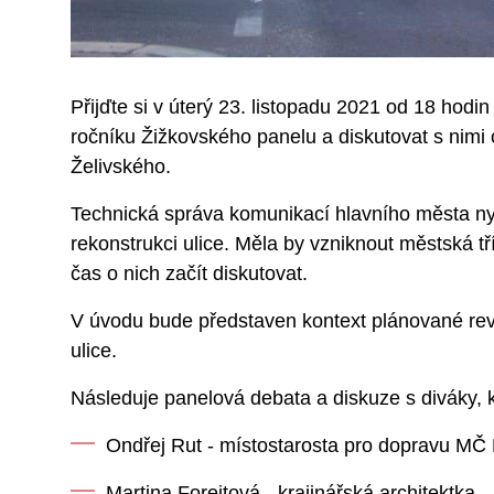
Přijďte si v úterý 23. listopadu 2021 od 18 hodi
ročníku Žižkovského panelu a diskutovat s nimi
Želivského.
Technická správa komunikací hlavního města ny
rekonstrukci ulice. Měla by vzniknout městská tř
čas o nich začít diskutovat.
V úvodu bude představen kontext plánované rev
ulice.
Následuje panelová debata a diskuze s diváky, k
Ondřej Rut - místostarosta pro dopravu MČ
Martina Forejtová - krajinářská architektka