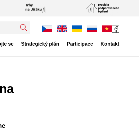
jte se
Strategický plán
Participace
Kontakt
ana
me