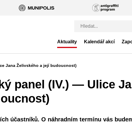
Aktuality
Kalendář akcí
Zapo
ce Jana Želivského a její budoucnost)
 panel (IV.) — Ulice J
doucnost)
vních účastníků. O náhradním termínu vás bude