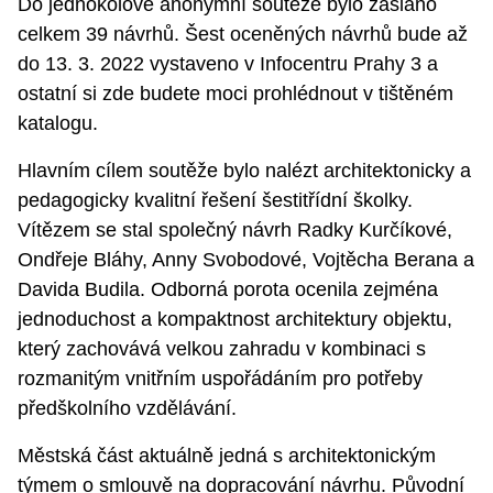
Do jednokolové anonymní soutěže bylo zasláno
celkem 39 návrhů. Šest oceněných návrhů bude až
do 13. 3. 2022 vystaveno v Infocentru Prahy 3 a
ostatní si zde budete moci prohlédnout v tištěném
katalogu.
Hlavním cílem soutěže bylo nalézt architektonicky a
pedagogicky kvalitní řešení šestitřídní školky.
Vítězem se stal společný návrh Radky Kurčíkové,
Ondřeje Bláhy, Anny Svobodové, Vojtěcha Berana a
Davida Budila. Odborná porota ocenila zejména
jednoduchost a kompaktnost architektury objektu,
který zachovává velkou zahradu v kombinaci s
rozmanitým vnitřním uspořádáním pro potřeby
předškolního vzdělávání.
Městská část aktuálně jedná s architektonickým
týmem o smlouvě na dopracování návrhu. Původní