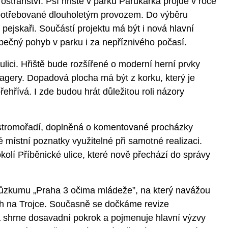
ostranství. Psí hřiště v parku Parukářka projde v roce
opotřebované dlouholetým provozem. Do výběru
ejskaři. Součástí projektu má být i nová hlavní
pečný pohyb v parku i za nepříznivého počasí.
ulici. Hřiště bude rozšířené o moderní herní prvky
agery. Dopadová plocha má být z korku, který je
ehřívá. I zde budou hrát důležitou roli názory
 stromořadí, doplněná o komentované procházky
é místní poznatky využitelné při samotné realizaci.
olí Příběnické ulice, které nově přechází do správy
průzkumu „Praha 3 očima mládeže”, na který navážou
ch na Trojce. Současně se dočkáme revize
rá shrne dosavadní pokrok a pojmenuje hlavní výzvy