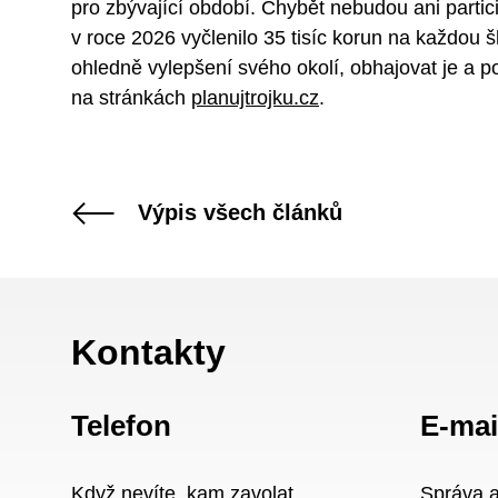
pro zbývající období. Chybět nebudou ani partici
v roce 2026 vyčlenilo 35 tisíc korun na každou š
ohledně vylepšení svého okolí, obhajovat je a po
na stránkách
planujtrojku.cz
.
Výpis všech článků
Kontakty
Telefon
E-mai
Když nevíte, kam zavolat
Správa 