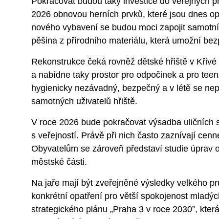
Pokračovat budou taky investice do veřejných pr
2026 obnovou herních prvků, které jsou dnes 
nového vybavení se budou moci zapojit samotní p
pěšina z přírodního materiálu, která umožní bez
Rekonstrukce čeká rovněž dětské hřiště v Křivé 
a nabídne taky prostor pro odpočinek a pro teen
hygienicky nezávadný, bezpečný a v létě se nepř
samotných uživatelů hřiště.
V roce 2026 bude pokračovat výsadba uličních
s veřejností. Právě při nich často zaznívají cenn
Obyvatelům se zároveň představí studie úprav ok
městské části.
Na jaře mají být zveřejněné výsledky velkého 
konkrétní opatření pro větší spokojenost mladý
strategického plánu „Praha 3 v roce 2030”, kte