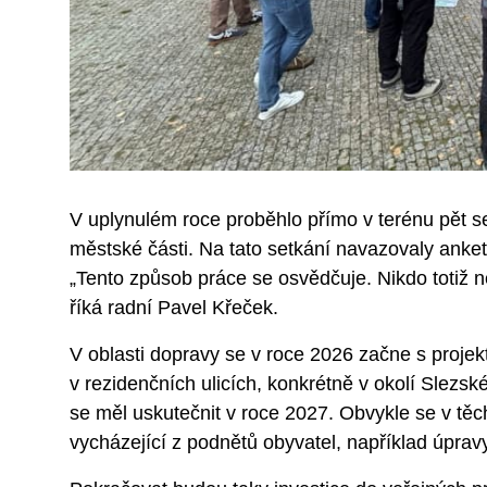
V uplynulém roce proběhlo přímo v terénu pět set
městské části. Na tato setkání navazovaly anket
„Tento způsob práce se osvědčuje. Nikdo totiž nezn
říká radní Pavel Křeček.
V oblasti dopravy se v roce 2026 začne s proje
v rezidenčních ulicích, konkrétně v okolí Slezské
se měl uskutečnit v roce 2027. Obvykle se v těc
vycházející z podnětů obyvatel, například úpra