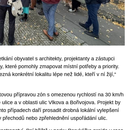
kání obyvatel s architekty, projektanty a zástupci
y, které pomohly zmapovat místní potřeby a priority.
á konkrétní lokalitu lépe než lidé, kteří v ní žijí,“
ktovou přípravou zón s omezenou rychlostí na 30 km/h
 ulice a v oblasti ulic Vlkova a Bořivojova. Projekt by
hto případech daří prosadit drobná lokální vylepšení
vy přechodů nebo zpřehlednění uspořádání ulic.