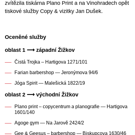
zvítězila tiskárna Plano Print a na Vinohradech opět
tiskové služby Copy & vizitky Jan Dušek.
Oceněné služby
oblast 1 ⟶ západní Žižkov
Čistá Trojka – Hartigova 1271/101
Farian barbershop — Jeronýmova 94/6
Jóga Spirit — Malešická 1822/19
oblast 2 ⟶ východní Žižkov
Plano print – copycentrum a planografie — Hartigova
1601/140
Agoge gym — Na Jarově 2424/2
Gee & Geesus – barbershop — Biskupcova 1630/46