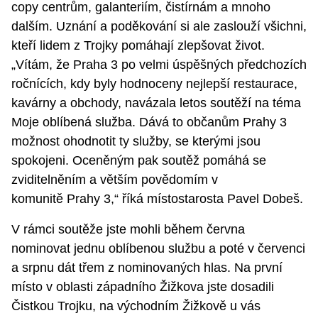
copy centrům, galanteriím, čistírnám a mnoho
dalším. Uznání a poděkování si ale zaslouží všichni,
kteří lidem z Trojky pomáhají zlepšovat život.
„Vítám, že Praha 3 po velmi úspěšných předchozích
ročnících, kdy byly hodnoceny nejlepší restaurace,
kavárny a obchody, navázala letos soutěží na téma
Moje oblíbená služba. Dává to občanům Prahy 3
možnost ohodnotit ty služby, se kterými jsou
spokojeni. Oceněným pak soutěž pomáhá se
zviditelněním a větším povědomím v
komunitě Prahy 3,“ říká místostarosta Pavel Dobeš.
V rámci soutěže jste mohli během června
nominovat jednu oblíbenou službu a poté v červenci
a srpnu dát třem z nominovaných hlas. Na první
místo v oblasti západního Žižkova jste dosadili
Čistkou Trojku, na východním Žižkově u vás