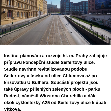
Institut plánování a rozvoje hl. m. Prahy zahajuje
přípravu koncepční studie Seifertovy ulice.
Studie navrhne revitalizovanou podobu
Seifertovy v úseku od ulice Chlumova až po
křižovatku U Bulhara. Součástí projektu jsou
také úpravy přilehlých zelených ploch - parku
Radost, náměstí Winstona Churchilla a dále
okolí cyklostezky A25 od Seifertovy ulice k úpatí
Vítkova.