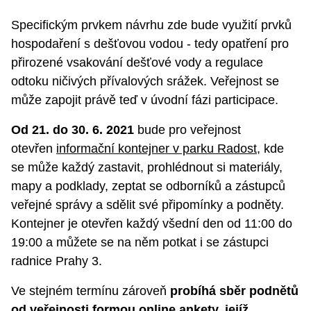
Specifickým prvkem návrhu zde bude využití prvků
hospodaření s dešťovou vodou - tedy opatření pro
přirozené vsakování dešťové vody a regulace
odtoku ničivých přívalových srážek. Veřejnost se
může zapojit právě teď v úvodní fázi participace.
Od 21. do 30. 6. 2021
bude pro veřejnost
otevřen
informační kontejner v parku Radost
, kde
se může každý zastavit, prohlédnout si materiály,
mapy a podklady, zeptat se odborníků a zástupců
veřejné správy a sdělit své připomínky a podněty.
Kontejner je otevřen každý všední den od 11:00 do
19:00 a můžete se na něm potkat i se zástupci
radnice Prahy 3.
Ve stejném termínu zároveň
probíhá sběr podnětů
od veřejnosti formou online ankety, jejíž