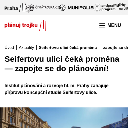
Přeskočit na hlavní obsah
MENU
Úvod
Aktuality
Seifertovu ulici čeká proměna — zapojte se d
Seifertovu ulici čeká proměna
— zapojte se do plánování!
Institut plánování a rozvoje hl. m. Prahy zahajuje
přípravu koncepční studie Seifertovy ulice.