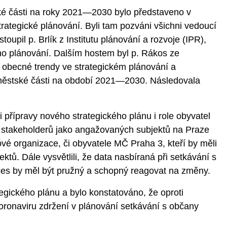
ké části na roky 2021—2030 bylo představeno v
trategické plánování. Byli tam pozváni všichni vedoucí
upil p. Brlík z Institutu plánování a rozvoje (IPR),
kého plánování. Dalším hostem byl p. Rákos ze
vil obecné trendy ve strategickém plánování a
 městské části na období 2021—2030. Následovala
 přípravy nového strategického plánu i role obyvatel
v. stakeholderů jako angažovaných subjektů na Praze
kové organizace, či obyvatele MČ Praha 3, kteří by měli
tů. Dále vysvětlili, že data nasbíraná při setkávání s
oces by měl být pružný a schopný reagovat na změny.
egického plánu a bylo konstatováno, že oproti
ronaviru zdržení v plánování setkávání s občany