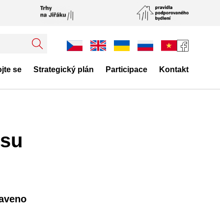
jte se
Strategický plán
Participace
Kontakt
esu
taveno