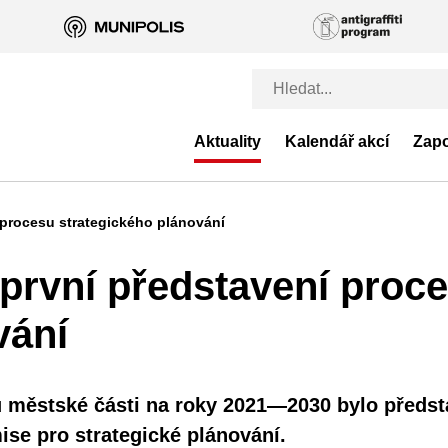
Aktuality
Kalendář akcí
Zapo
 procesu strategického plánování
 první představení proc
vání
u městské části na roky 2021—2030 bylo předs
ise pro strategické plánování.