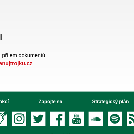
l
a příjem dokumentů
anujtrojku.cz
akcí
Zapojte se
Strategický plán
Textový hovor s přepisem
Instagram
Twitter
Facebook
Youtube
Soundcloud
Spotify