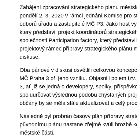
Zahájení zpracování strategického plánu městs
pondělí 2. 3. 2020 v rámci jednání Komise pro s
odborů úřadu a zastupitelé MČ P3. Jako host vysto
který představil projekt koordinátorů strategic
společnosti Participation factory, který předsta
projektový rámec přípravy strategického plánu
diskuse.
Oba pánové v diskusi osvětlili celkovou koncepci
MČ Praha 3 při jeho vzniku. Objasnili pojem tz
3, ať již se jedná o developery, spolky, příspěv
spoluurčovat výslednou podobu chystaných projek
občany by se měla stále aktualizovat a celý pr
Následně byl probrán časový plán přípravy strat
původnímu plánu nastane zřejmě kvůli hrozbě ko
městské části.