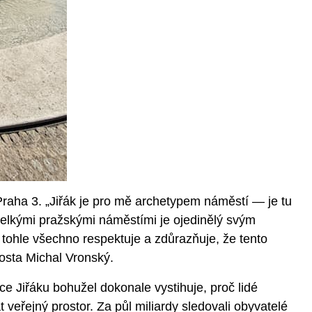
raha 3. „Jiřák je pro mě archetypem náměstí — je tu
i velkými pražskými náměstími je ojedinělý svým
tohle všechno respektuje a zdůrazňuje, že tento
arosta Michal Vronský.
ce Jiřáku bohužel dokonale vystihuje, proč lidé
t veřejný prostor. Za půl miliardy sledovali obyvatelé