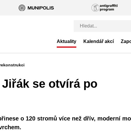
Aktuality
Kalendář akcí
Zapo
 rekonstrukci
Jiřák se otvírá po
přinese o 120 stromů více než dřív, moderní mob
ovrchem.