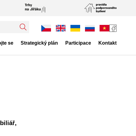
jte se
Strategický plán
Participace
Kontakt
iliář,