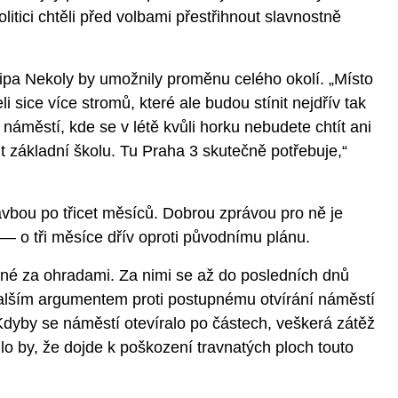
olitici chtěli před volbami přestřihnout slavnostně
ipa Nekoly by umožnily proměnu celého okolí. „Místo
 sice více stromů, které ale budou stínit nejdřív tak
 náměstí, kde se v létě kvůli horku nebudete chtít ani
t základní školu. Tu Praha 3 skutečně potřebuje,“
tavbou po třicet měsíců. Dobrou zprávou pro ně je
— o tři měsíce dřív oproti původnímu plánu.
né za ohradami. Za nimi se až do posledních dnů
alším argumentem proti postupnému otvírání náměstí
Kdyby se náměstí otevíralo po částech, veškerá zátěž
lo by, že dojde k poškození travnatých ploch touto