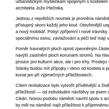
urbanistickým myšlenkám spojeným s kostelem 
architekta Jože Plečnika.
Jednou z největších novinek je proměna náměstí
přístupný skoro každý jeho kout. Otevřenější usp
a nový mobiliář. Pobyt zpříjemní i nové trávníky
speciálnímu osivu, zavlažování a péči teď mají 
Poměr travnatých ploch oproti zpevněným částem
navýší zastínění ploch korunami stromů. Na hl
prostor pro kulturní akce, ale i pro trhy. Prodej
Stánky budou mít přípojky i vlevo od kostela a p
konat jen při výjimečných příležitostech.
Cílem revitalizace bylo vytvořit přívětivější a ži
příležitostí — od individuální návštěvy se psem 
Cikán. Novou podobu náměstí navrhl spolu s ar
by měl na náměstí najít příležitost k příjemnému