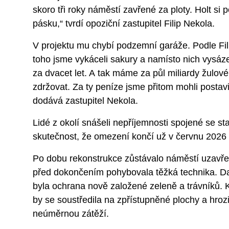
skoro tři roky náměstí zavřené za ploty. Holt si p
pásku,“ tvrdí opoziční zastupitel Filip Nekola.
V projektu mu chybí podzemní garáže. Podle Fil
toho jsme vykáceli sakury a namísto nich vysázeli
za dvacet let. A tak máme za půl miliardy žulové
zdržovat. Za ty peníze jsme přitom mohli postavi
dodává zastupitel Nekola.
Lidé z okolí snášeli nepříjemnosti spojené se s
skutečnost, že omezení končí už v červnu 2026 
Po dobu rekonstrukce zůstávalo náměstí uzavře
před dokončením pohybovala těžká technika. D
byla ochrana nově založené zeleně a trávníků. 
by se soustředila na zpřístupněné plochy a hrozi
neúměrnou zátěží.