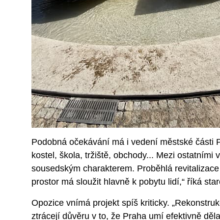
Podobná očekávání má i vedení městské části P
kostel, škola, tržiště, obchody... Mezi ostatním
sousedským charakterem. Proběhlá revitalizace 
prostor má sloužit hlavně k pobytu lidí,“ říká st
Opozice vnímá projekt spíš kriticky. „Rekonstruk
ztrácejí důvěru v to, že Praha umí efektivně děla