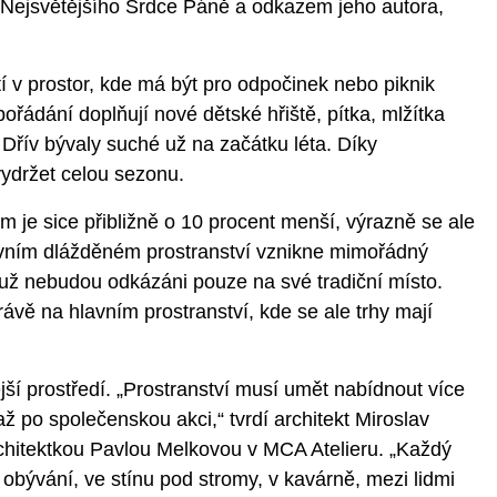
Nejsvětějšího Srdce Páně a odkazem jeho autora,
 v prostor, kde má být pro odpočinek nebo piknik
ořádání doplňují nové dětské hřiště, pítka, mlžítka
. Dřív bývaly suché už na začátku léta. Díky
vydržet celou sezonu.
 je sice přibližně o 10 procent menší, výrazně se ale
avním dlážděném prostranství vznikne mimořádný
ci už nebudou odkázáni pouze na své tradiční místo.
rávě na hlavním prostranství, kde se ale trhy mají
vější prostředí. „Prostranství musí umět nabídnout více
až po společenskou akci,“ tvrdí architekt Miroslav
chitektkou Pavlou Melkovou v MCA Atelieru. „Každý
 obývání, ve stínu pod stromy, v kavárně, mezi lidmi