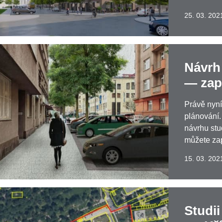
25. 03. 202
Návrh
— zap
Právě nyní
plánování.
návrhu stu
můžete zap
15. 03. 202
Studi