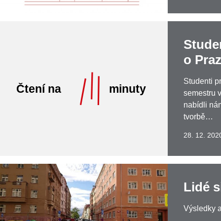
Stude
o Praz
Studenti 
semestru v
nabídli ná
tvorbě…
28. 12. 202
Lidé s
Výsledky a