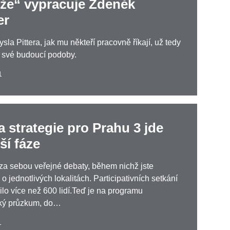
íže“ vypracuje Zdeněk
er
la Pittera, jak mu někteří pracovně říkají, už tedy
 své budoucí podoby.
1
 strategie pro Prahu 3 jde
ší fáze
za sebou veřejné debaty, během nichž jste
 o jednotlivých lokalitách. Participativních setkání
ilo více než 600 lidí.Teď je na programu
cký průzkum, do…
1