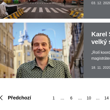
03. 12. 202
Karel 
velký 
„Rolí koord
magistráte
18. 11. 202
Předchozí
1
…
6
…
10
…
14