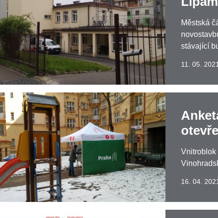
Lipam
Městská čá
novostavbu
stávající 
11. 05. 202
Anket
otevř
Vnitroblok
Vinohradsk
16. 04. 202