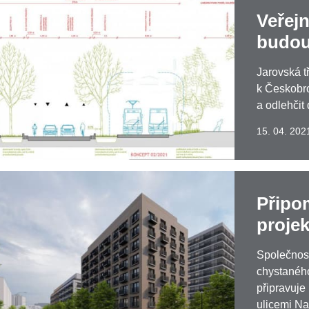
Veřejn
budou
Jarovská t
k Českobr
a odlehčit
15. 04. 202
Připo
proje
Společnost
chystaného
připravuje
ulicemi N