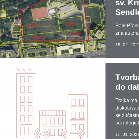
sv. Kř
Sendl
Park Přemys
zná autora
19. 02. 202
Tvorba
do dal
Trojka má 
diskutovali
se zúčastn
sociologi
11. 01. 202