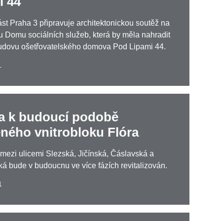
i 44
st Praha 3 připravuje architektonickou soutěž na
 Domu sociálních služeb, která by měla nahradit
budovu ošetřovatelského domova Pod Lipami 44.
1
a k budoucí podobě
eného vnitrobloku Flóra
 mezi ulicemi Slezská, Jičínská, Čáslavská a
á bude v budoucnu ve více fázích revitalizován.
1