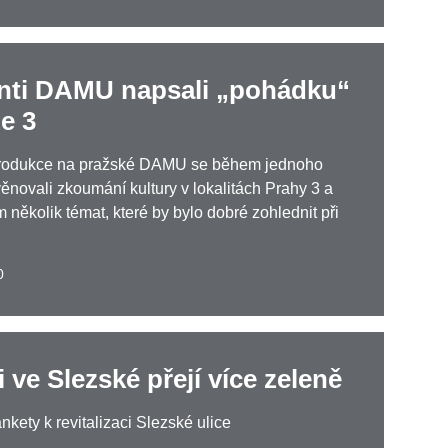
nti DAMU napsali „pohádku“
e 3
produkce na pražské DAMU se během jednoho
ěnovali zkoumání kultury v lokalitách Prahy 3 a
m několik témat, které by bylo dobré zohlednit při
0
i ve Slezské přejí více zeleně
nkety k revitalizaci Slezské ulice