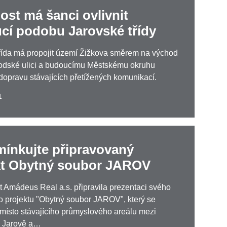
ost má šanci ovlivnit
cí podobu Jarovské třídy
řída má propojit území Žižkova směrem na východ
odské ulici a budoucímu Městskému okruhu
 dopravu stávajících přetížených komunikací.
1
mínkujte připravovaný
kt Obytný soubor JAROV
 Amádeus Real a.s. připravila prezentaci svého
 projektu "Obytný soubor JAROV", který se
 místo stávajícího průmyslového areálu mezi
a Jarově a…