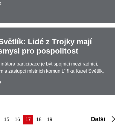
0
Světlík: Lidé z Trojky mají
smysl pro pospolitost
inátora participace je být spojnicí mezi radnicí,
m a zástupci místních komunit,“ říká Karel Světlík.
0
Další
(aktuální)
15
16
17
18
19