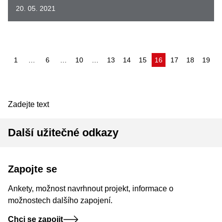
20. 05. 2021
(aktuální)
1
…
6
…
10
…
13
14
15
16
17
18
19
Zadejte text
Další užitečné odkazy
Zapojte se
Ankety, možnost navrhnout projekt, informace o
možnostech dalšího zapojení.
Chci se zapojit