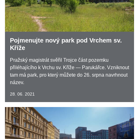
Pojmenujte nový park pod Vrchem sv.
Kříže
Pražský magistrát svěřil Trojce část pozemku
přiléhajícího k Vrchu sv. Kříže — Parukářce. Vzniknout
tam má park, pro který můžete do 26. srpna navrhnout
název.
28. 06. 2021