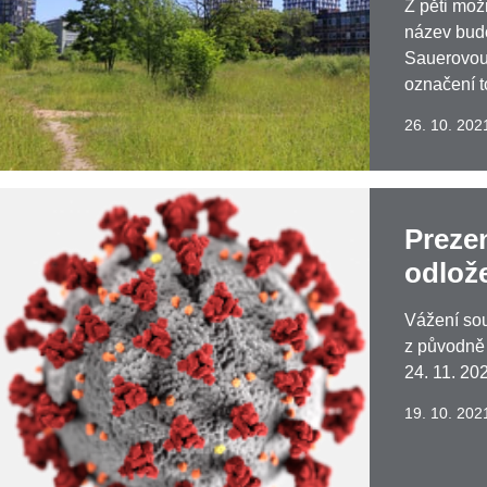
Z pěti mož
název budo
Sauerovou a
označení t
26. 10. 202
Prezen
odlože
Vážení sou
z původně 
24. 11. 20
19. 10. 202