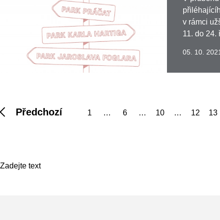
přiléhajíc
v rámci už
11. do 24. 
05. 10. 202
Předchozí
1
…
6
…
10
…
12
13
Zadejte text