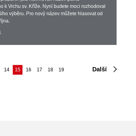
ího k Vrchu sv. Kříže. Nyní budete moci rozhodovat
šího výběru. Pro nový název můžete hlasovat od
října.
1
Další
(aktuální)
14
15
16
17
18
19