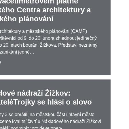
vacetimetrovém plátně
ého Centra architektury a
kého plánování
rchitektury a městského plánování (CAMP)
těvníci od 9. do 20. února zhlédnout jedinečný
 20 letech bourání Žižkova. Představí neznámý
 zanikání jedné…
2
dové nádraží Žižkov:
eléTrojky se hlásí o slovo
hy 3 se obrátili na městskou část i hlavní město
hceme kvalitní čtvrť u Nákladového nádraží Žižkov!
snější podmínky pro developery.