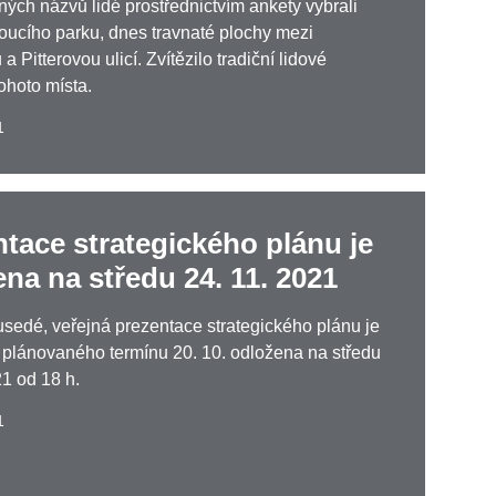
ných názvů lidé prostřednictvím ankety vybrali
ucího parku, dnes travnaté plochy mezi
 Pitterovou ulicí. Zvítězilo tradiční lidové
ohoto místa.
1
tace strategického plánu je
na na středu 24. 11. 2021
sedé, veřejná prezentace strategického plánu je
plánovaného termínu 20. 10. odložena na středu
21 od 18 h.
1