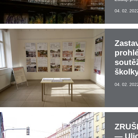
04. 02. 202
Zastav
prohl
soutě
školk
04. 02. 202
ZRUŠE
— Ulic