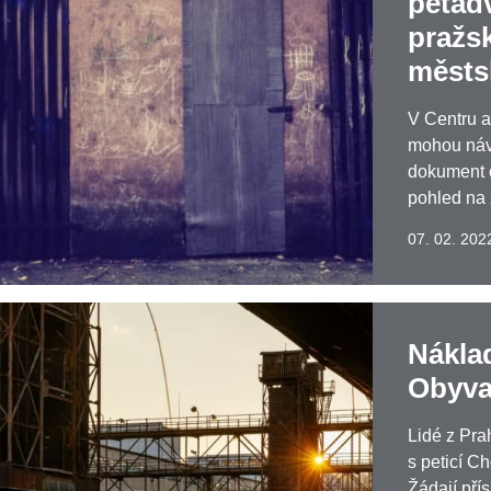
pětad
pražsk
městs
V Centru a
mohou návš
dokument o
pohled na
07. 02. 202
Nákla
Obyvat
Lidé z Pra
s peticí C
Žádají pří