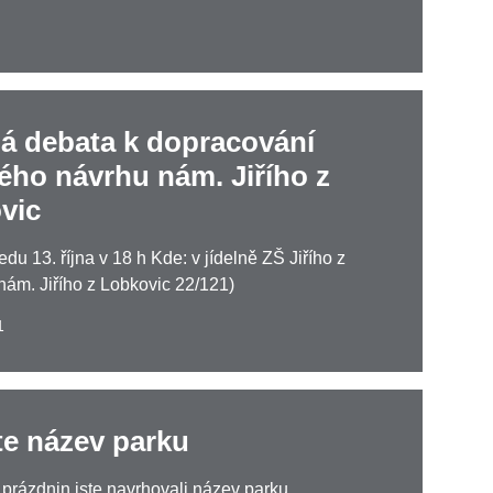
ná debata k dopracování
ého návrhu nám. Jiřího z
vic
edu 13. října v 18 h Kde: v jídelně ZŠ Jiřího z
nám. Jiřího z Lobkovic 22/121)
1
te název parku
prázdnin jste navrhovali název parku