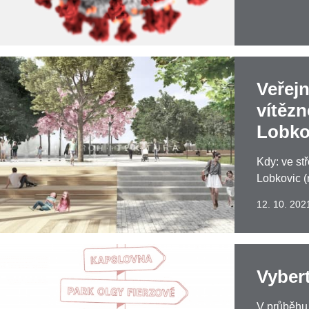
Veřej
vítězn
Lobko
Kdy: ve stř
Lobkovic (
12. 10. 202
Vyber
V průběhu 