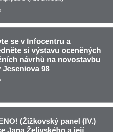
2
te se v Infocentru a
édněte si výstavu oceněných
žních návrhů na novostavbu
y Jeseniova 98
2
NO! (Žižkovský panel (IV.)
e Jana Želivského a její