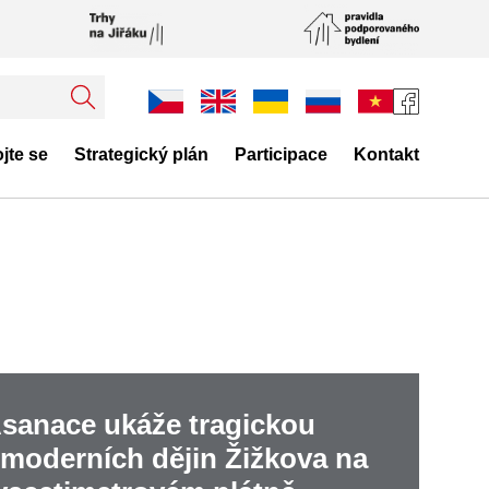
jte se
Strategický plán
Participace
Kontakt
Asanace ukáže tragickou
 moderních dějin Žižkova na