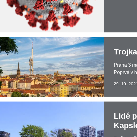
Trojka
Praha 3 m
Poprvé v hi
29. 10. 202
Lidé 
Kapsl