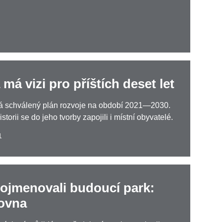
 má vizi pro příštích deset let
á schválený plán rozvoje na období 2021—2030.
storii se do jeho tvorby zapojili i místní obyvatelé.
1
pojmenovali budoucí park:
ovna