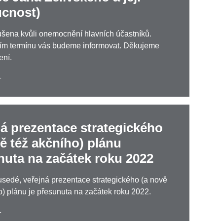
cnost)
rušena kvůli onemocnění hlavních účastníků.
ím termínu vás budeme informovat. Děkujeme
ení.
1
ná prezentace strategického
ě též akčního) plánu
nuta na začátek roku 2022
sedé, veřejná prezentace strategického (a nově
o) plánu je přesunuta na začátek roku 2022.
1