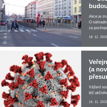
budou
​Akce je z
O náhradn
za pochop
18. 11. 202
Veřej
(a nov
přesu
Vážení sou
též akčníh
16. 11. 202